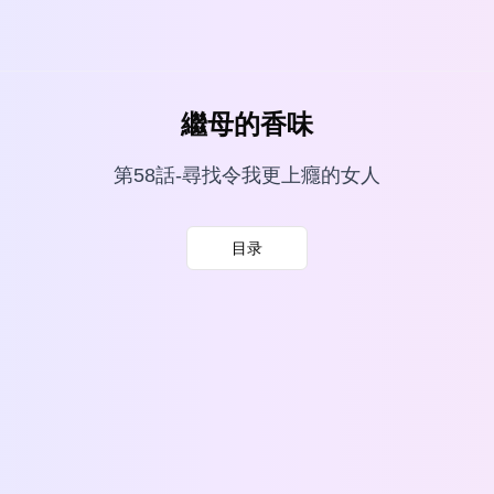
繼母的香味
第58話-尋找令我更上癮的女人
目录