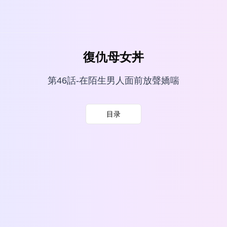
復仇母女丼
第46話-在陌生男人面前放聲嬌喘
目录