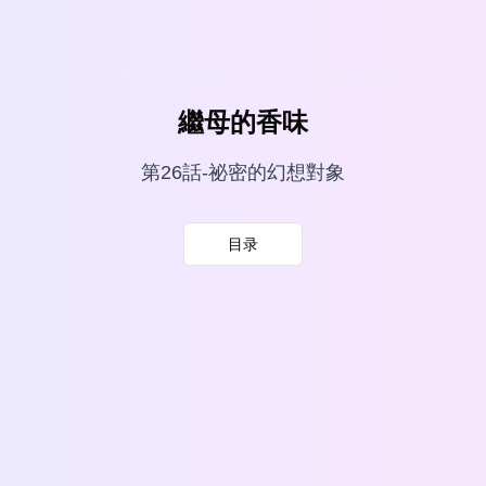
繼母的香味
第26話-祕密的幻想對象
目录